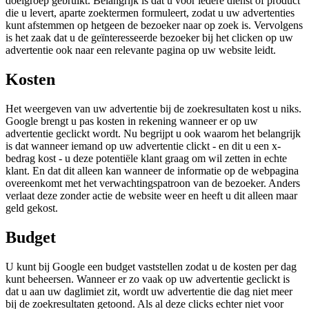
doelgroep gebruikt. Belangrijk is dat u voor iedere dienst of product
die u levert, aparte zoektermen formuleert, zodat u uw advertenties
kunt afstemmen op hetgeen de bezoeker naar op zoek is. Vervolgens
is het zaak dat u de geïnteresseerde bezoeker bij het clicken op uw
advertentie ook naar een relevante pagina op uw website leidt.
Kosten
Het weergeven van uw advertentie bij de zoekresultaten kost u niks.
Google brengt u pas kosten in rekening wanneer er op uw
advertentie geclickt wordt. Nu begrijpt u ook waarom het belangrijk
is dat wanneer iemand op uw advertentie clickt - en dit u een x-
bedrag kost - u deze potentiële klant graag om wil zetten in echte
klant. En dat dit alleen kan wanneer de informatie op de webpagina
overeenkomt met het verwachtingspatroon van de bezoeker. Anders
verlaat deze zonder actie de website weer en heeft u dit alleen maar
geld gekost.
Budget
U kunt bij Google een budget vaststellen zodat u de kosten per dag
kunt beheersen. Wanneer er zo vaak op uw advertentie geclickt is
dat u aan uw daglimiet zit, wordt uw advertentie die dag niet meer
bij de zoekresultaten getoond. Als al deze clicks echter niet voor